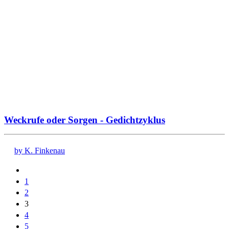
Weckrufe oder Sorgen - Gedichtzyklus
by K. Finkenau
1
2
3
4
5