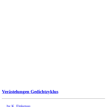
Verästelungen Gedichtzyklus
by K. Finkenau