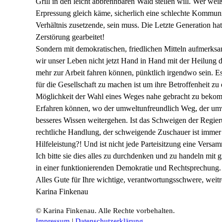
Grill in den leicht abbrennbaren Wald stellen will. Wer wei
Erpressung gleich käme, sicherlich eine schlechte Kommuni
Verhältnis zusetzende, sein muss. Die Letzte Generation hat
Zerstörung gearbeitet!
Sondern mit demokratischen, friedlichen Mitteln aufmerks
wir unser Leben nicht jetzt Hand in Hand mit der Heilung 
mehr zur Arbeit fahren können, pünktlich irgendwo sein. Es
für die Gesellschaft zu machen ist um ihre Betroffenheit zu 
Möglichkeit der Wahl eines Weges nahe gebracht zu bekom
Erfahren können, wo der umweltunfreundlich Weg, der umw
besseres Wissen weitergehen. Ist das Schweigen der Regierun
rechtliche Handlung, der schweigende Zuschauer ist immer a
Hilfeleistung?! Und ist nicht jede Parteisitzung eine Vers
Ich bitte sie dies alles zu durchdenken und zu handeln mit g
in einer funktionierenden Demokratie und Rechtsprechung.
Alles Gute für Ihre wichtige, verantwortungsschwere, weit
Karina Finkenau
© Karina Finkenau. Alle Rechte vorbehalten.
Impressum
|
Datenschutzerklärung