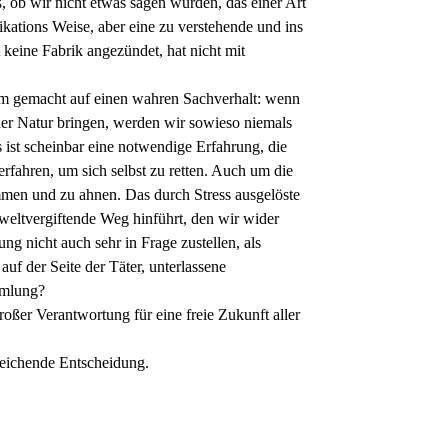
ß, ob wir nicht etwas sagen würden, das einer Art
kations Weise, aber eine zu verstehende und ins
 keine Fabrik angezündet, hat nicht mit
am gemacht auf einen wahren Sachverhalt: wenn
der Natur bringen, werden wir sowieso niemals
 ist scheinbar eine notwendige Erfahrung, die
erfahren, um sich selbst zu retten. Auch um die
men und zu ahnen. Das durch Stress ausgelöste
eltvergiftende Weg hinführt, den wir wider
g nicht auch sehr in Frage zustellen, als
uf der Seite der Täter, unterlassene
ammlung?
roßer Verantwortung für eine freie Zukunft aller
reichende Entscheidung.