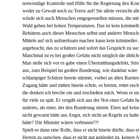
notwendige Kontrolle und Hilfe für die Regierung den Komp
weder zu Gewalt noch zu Terror auf! Sie allein versucht a
würde sich auch Menschen entgegenstellen müssen, die mit
Wald gehen bei hohen Temperaturen. Das ist kein kriminelle
Behütens auch dieser Menschen selbst und anderer Mensche
Mitteln auf sich aufmerksam machen kann kein krimineller A
angebracht, das zu schätzen und sofort das Gespräch zu suc
Manchmal ist es bei großer Gefahr nicht möglich die üblich
Man stelle sich vor es gabe einen Übermittlungsdefekt, Str
aus, zum Beispiel im großen Bundestag, wie dankbar wäre
schlampiger Schürze herein stürmte, vorbei an allen Barrier
Zugang hätte und mitten hinein schrie, es brennt, rettet eu
die denken ich breche ein und erschießen mich. Wenn er nic
für viele zu spät. Er vergißt sich aus der Not einer Gefahr
anderes, als einer, der den Bundestag stürmt. Eben auf keine
nicht gewarnt hätte aus Angst, sich nicht an Regeln zu hal
hätte? Die Minister wären verbrannt??!
Spielt es dann eine Rolle, dass er nicht hinein dürfte, das
Herren zu sprechen, dass er nicht gut gekleidet ist, keinen An