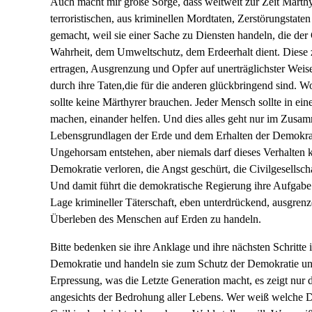
Auch macht mir große Sorge, dass weltweit zur Zeit Märthyr
terroristischen, aus kriminellen Mordtaten, Zerstörungstate
gemacht, weil sie einer Sache zu Diensten handeln, die der
Wahrheit, dem Umweltschutz, dem Erdeerhalt dient. Dies
ertragen, Ausgrenzung und Opfer auf unerträglichster Weise
durch ihre Taten,die für die anderen glückbringend sind. 
sollte keine Märthyrer brauchen. Jeder Mensch sollte in e
machen, einander helfen. Und dies alles geht nur im Zusam
Lebensgrundlagen der Erde und dem Erhalten der Demokratie
Ungehorsam entstehen, aber niemals darf dieses Verhalten k
Demokratie verloren, die Angst geschürt, die Civilgesells
Und damit führt die demokratische Regierung ihre Aufgabe ni
Lage krimineller Täterschaft, eben unterdrückend, ausgren
Überleben des Menschen auf Erden zu handeln.
Bitte bedenken sie ihre Anklage und ihre nächsten Schritte
Demokratie und handeln sie zum Schutz der Demokratie und l
Erpressung, was die Letzte Generation macht, es zeigt nur
angesichts der Bedrohung aller Lebens. Wer weiß welche