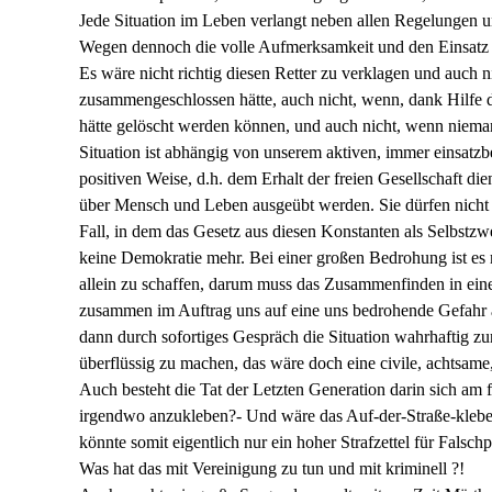
Jede Situation im Leben verlangt neben allen Regelungen 
Wegen dennoch die volle Aufmerksamkeit und den Einsatz
Es wäre nicht richtig diesen Retter zu verklagen und auch 
zusammengeschlossen hätte, auch nicht, wenn, dank Hilfe 
hätte gelöscht werden können, und auch nicht, wenn niem
Situation ist abhängig von unserem aktiven, immer einsatzb
positiven Weise, d.h. dem Erhalt der freien Gesellschaft di
über Mensch und Leben ausgeübt werden. Sie dürfen nich
Fall, in dem das Gesetz aus diesen Konstanten als Selbstz
keine Demokratie mehr. Bei einer großen Bedrohung ist es 
allein zu schaffen, darum muss das Zusammenfinden in eine
zusammen im Auftrag uns auf eine uns bedrohende Gefahr 
dann durch sofortiges Gespräch die Situation wahrhaftig z
überflüssig zu machen, das wäre doch eine civile, achtsam
Auch besteht die Tat der Letzten Generation darin sich am fa
irgendwo anzukleben?- Und wäre das Auf-der-Straße-kleben
könnte somit eigentlich nur ein hoher Strafzettel für Fals
Was hat das mit Vereinigung zu tun und mit kriminell ?!