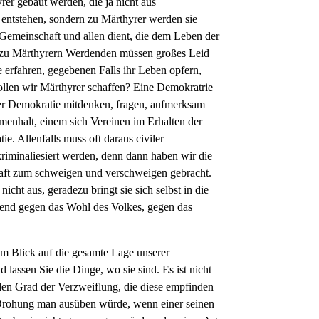
er gebaut werden, die ja nicht aus
n entstehen, sondern zu Märthyrer werden sie
 Gemeinschaft und allen dient, die dem Leben der
e zu Märthyrern Werdenden müssen großes Leid
 erfahren, gegebenen Falls ihr Leben opfern,
Wollen wir Märthyrer schaffen? Eine Demokratrie
iner Demokratie mitdenken, fragen, aufmerksam
menhalt, einem sich Vereinen im Erhalten der
. Allenfalls muss oft daraus civiler
riminaliesiert werden, denn dann haben wir die
chaft zum schweigen und verschweigen gebracht.
cht aus, geradezu bringt sie sich selbst in die
zend gegen das Wohl des Volkes, gegen das
 im Blick auf die gesamte Lage unserer
assen Sie die Dinge, wo sie sind. Es ist nicht
 den Grad der Verzweiflung, die diese empfinden
 Drohung man ausüben würde, wenn einer seinen