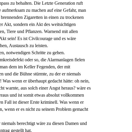
ass zu behalten. Die Letzte Generation ruft
lle aufmerksam zu machen auf eine Gefahr, man
 brennenden Zigaretten in einen zu trockenen
r Akt, sondern ein Akt des weitsichtigen
n, Tiere und Pflanzen. Warnend mit allen
kt sein! Es ist Civilcourage und es wäre
hen, Austausch zu leisten.
en, notwendigen Schritte zu gehen.
omkreisdefekt oder so, die Alarmanlagen fielen
 man dem im Keller Fegenden, der mit
en und die Bühne stürmte, zu der er niemals
ch! Was wenn er überhaupt gedacht hätte: oh nein,
ht warnte, aus solch einer Angst heraus? wäre es
 heraus und ist somit etwas absolut vollkommen
n Fall ist dieser Erste kriminell. Was wenn er
ten, wenn er es nicht zu seinem Problem gemacht
s er niemals berechtigt wäre zu diesen Damen und
trag gestellt hat.