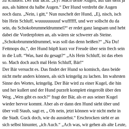
zu schauen. Der Bär lacht. „Ey! Mach deine Augen, auf das sieht ja
aus, als hättest du halbe Augen.“ Der Hund verdreht die Augen
noch dazu. „Nein, i gitt,“ Nun nuschelt der Hund, „Ej, nisch, isch
bin Hein Schluff, wuuuuuuuuuf wuffffff, und wer sollscht du da
sein, du Schokobrummeldrummel?“ er redet ganz langsam und hebt
dabei die Vorderpfoten an, als wären sie schwerer als Steine.
„Schokobrummeldrummel, was soll das denn heißen?“ „Na Du!
Fettmops du,“, der Hund hüpft kurz vor Freude über sein frech sein
in die Luft. “Was, hast du gesagt?“ „Als Hein Schluff, ist das eben
so. Mach doch auch mal Hein Schluff, Bär!“
Der Bär versucht es. Das findet der Hund so komisch, dass beide
nicht mehr anders können, als sich kringelig zu lachen. Im wahrsten
Sinne des Wortes, kringelig. Der Bär wird zu einer Kugel, die hin
und her kullert und der Hund purzelt komplett eingerollt über den
Weg. „Wen gibt es noch?“ fragt der Bär, als er aus seiner Kugel
wieder hervor kommt. Aber als er dann den Hund sieht über und
über voll Staub, sagt er, „ Oh nein, jetzt können wir nicht mehr in
die Stadt. Guck doch, wie du aussiehst.“ Erschrocken sieht er an
sich selbst hinunter, „ich Auch.“ „Ach was, wir gehen als alte Leute,