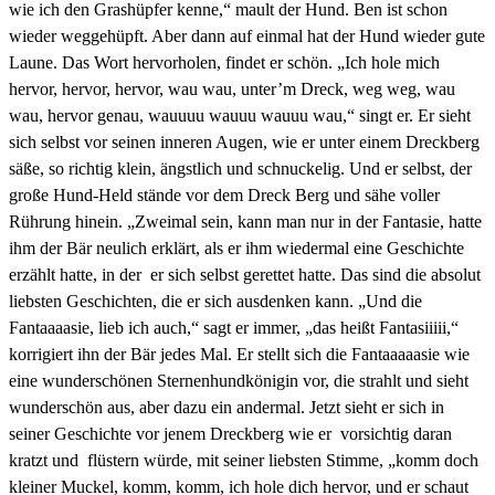
wie ich den Grashüpfer kenne,“ mault der Hund. Ben ist schon
wieder weggehüpft. Aber dann auf einmal hat der Hund wieder gute
Laune. Das Wort hervorholen, findet er schön. „Ich hole mich
hervor, hervor, hervor, wau wau, unter’m Dreck, weg weg, wau
wau, hervor genau, wauuuu wauuu wauuu wau,“ singt er. Er sieht
sich selbst vor seinen inneren Augen, wie er unter einem Dreckberg
säße, so richtig klein, ängstlich und schnuckelig. Und er selbst, der
große Hund-Held stände vor dem Dreck Berg und sähe voller
Rührung hinein. „Zweimal sein, kann man nur in der Fantasie, hatte
ihm der Bär neulich erklärt, als er ihm wiedermal eine Geschichte
erzählt hatte, in der er sich selbst gerettet hatte. Das sind die absolut
liebsten Geschichten, die er sich ausdenken kann. „Und die
Fantaaaasie, lieb ich auch,“ sagt er immer, „das heißt Fantasiiiii,“
korrigiert ihn der Bär jedes Mal. Er stellt sich die Fantaaaaasie wie
eine wunderschönen Sternenhundkönigin vor, die strahlt und sieht
wunderschön aus, aber dazu ein andermal. Jetzt sieht er sich in
seiner Geschichte vor jenem Dreckberg wie er vorsichtig daran
kratzt und flüstern würde, mit seiner liebsten Stimme, „komm doch
kleiner Muckel, komm, komm, ich hole dich hervor, und er schaut