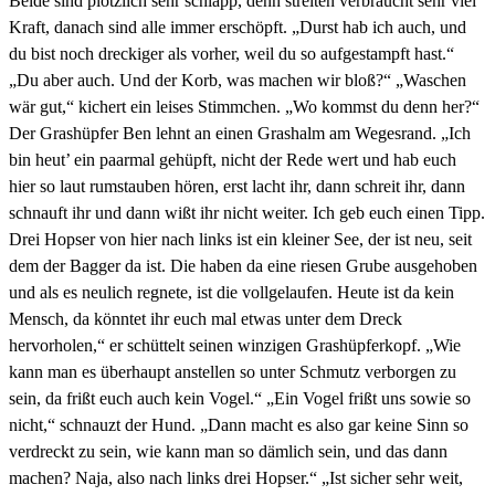
Beide sind plötzlich sehr schlapp, denn streiten verbraucht sehr viel
Kraft, danach sind alle immer erschöpft. „Durst hab ich auch, und
du bist noch dreckiger als vorher, weil du so aufgestampft hast.“
„Du aber auch. Und der Korb, was machen wir bloß?“ „Waschen
wär gut,“ kichert ein leises Stimmchen. „Wo kommst du denn her?“
Der Grashüpfer Ben lehnt an einen Grashalm am Wegesrand. „Ich
bin heut’ ein paarmal gehüpft, nicht der Rede wert und hab euch
hier so laut rumstauben hören, erst lacht ihr, dann schreit ihr, dann
schnauft ihr und dann wißt ihr nicht weiter. Ich geb euch einen Tipp.
Drei Hopser von hier nach links ist ein kleiner See, der ist neu, seit
dem der Bagger da ist. Die haben da eine riesen Grube ausgehoben
und als es neulich regnete, ist die vollgelaufen. Heute ist da kein
Mensch, da könntet ihr euch mal etwas unter dem Dreck
hervorholen,“ er schüttelt seinen winzigen Grashüpferkopf. „Wie
kann man es überhaupt anstellen so unter Schmutz verborgen zu
sein, da frißt euch auch kein Vogel.“ „Ein Vogel frißt uns sowie so
nicht,“ schnauzt der Hund. „Dann macht es also gar keine Sinn so
verdreckt zu sein, wie kann man so dämlich sein, und das dann
machen? Naja, also nach links drei Hopser.“ „Ist sicher sehr weit,