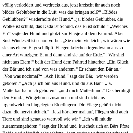
völlig verloddert und verdreckt aus, jetzt kreischt ihr auch noch
blödes Geblubber in die Luft, was das bringen soll?“ „Blödes
Geblubbert?“ wiederholte der Hund,“ „ja, blödes Geblubber, die
Wolke ist schuld, das Dädä ist Schuld, das Ei ist schuld.“ „Welches
Ei?“ sagte der Hund und glotzt zur Fliege auf dem Fahrrad. Aber
Susi Windeseil ist schon vorbei. „Sie meint vielleicht, wir wären wie
sie aus einem Ei geschlüpft. Fliegen kriechen irgendwann aus so
einer Art winzigem Ei und dann sind sie auf der Erde.“ „Wir sind
nicht aus Eiern!“ bellt der Hund dem Fahrrad hinterher. „Ein Glück,
der Bär und ich sind von was anderem.“ Er schaut den Bär an.“
„Von was nochmal?“ „Ach Hund,“ sagt der Bär, „wir werden
geboren.“ „Ach ja ich bin aus Hund, und du aus Bär.“ „Ja,
Mutterbär hat mich geboren.“ „und mich Mutterhund.“ Das beruhigt
den Hund. „Wir gehören zusammen und sind nicht aus
irgendwelchen hingelegten Eierdingern. Die Fliege gehört nicht
dazu, die nervt mich eh.“ „Jetzt hör aber mal auf, Fliegen sind auch
Tiere und sind genauso wertvoll wie wir.“ „Ich will mit dir
zusammengehören,“ sagt der Hund und kuschelt sich an Bärs Pfote.