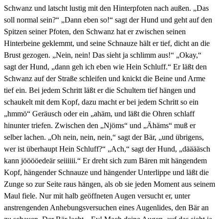
Schwanz und latscht lustig mit den Hinterpfoten nach außen. „Das
soll normal sein?“ „Dann eben so!“ sagt der Hund und geht auf den
Spitzen seiner Pfoten, den Schwanz hat er zwischen seinen
Hinterbeine geklemmt, und seine Schnauze hält er tief, dicht an die
Brust gezogen. „Nein, nein! Das sieht ja schlimm aus!“ „Okay,“
sagt der Hund, „dann geh ich eben wie Hein Schluff.“ Er läßt den
Schwanz auf der Straße schleifen und knickt die Beine und Arme
tief ein. Bei jedem Schritt läßt er die Schultern tief hängen und
schaukelt mit dem Kopf, dazu macht er bei jedem Schritt so ein
„hmmö“ Geräusch oder ein „ahäm, und läßt die Ohren schlaff
hinunter triefen. Zwischen den „Njöms“ und „Ähäms“ muß er
selber lachen. „Oh nein, nein, nein,“ sagt der Bär, „und übrigens,
wer ist überhaupt Hein Schluff?“ „Ach,“ sagt der Hund, „dääääsch
kann jööööedeär seiiiiii.“ Er dreht sich zum Bären mit hängendem
Kopf, hängender Schnauze und hängender Unterlippe und läßt die
Zunge so zur Seite raus hängen, als ob sie jeden Moment aus seinem
Maul fiele. Nur mit halb geöffneten Augen versucht er, unter
anstrengenden Anhebungsversuchen eines Augenlides, den Bär an