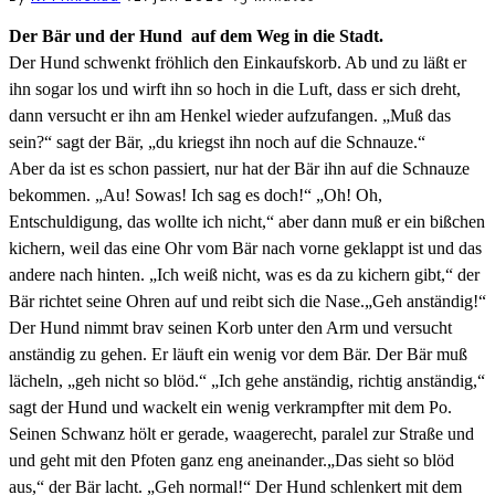
Der Bär und der Hund auf dem Weg in die Stadt.
Der Hund schwenkt fröhlich den Einkaufskorb. Ab und zu läßt er
ihn sogar los und wirft ihn so hoch in die Luft, dass er sich dreht,
dann versucht er ihn am Henkel wieder aufzufangen. „Muß das
sein?“ sagt der Bär, „du kriegst ihn noch auf die Schnauze.“
Aber da ist es schon passiert, nur hat der Bär ihn auf die Schnauze
bekommen. „Au! Sowas! Ich sag es doch!“ „Oh! Oh,
Entschuldigung, das wollte ich nicht,“ aber dann muß er ein bißchen
kichern, weil das eine Ohr vom Bär nach vorne geklappt ist und das
andere nach hinten. „Ich weiß nicht, was es da zu kichern gibt,“ der
Bär richtet seine Ohren auf und reibt sich die Nase.„Geh anständig!“
Der Hund nimmt brav seinen Korb unter den Arm und versucht
anständig zu gehen. Er läuft ein wenig vor dem Bär. Der Bär muß
lächeln, „geh nicht so blöd.“ „Ich gehe anständig, richtig anständig,“
sagt der Hund und wackelt ein wenig verkrampfter mit dem Po.
Seinen Schwanz hölt er gerade, waagerecht, paralel zur Straße und
und geht mit den Pfoten ganz eng aneinander.„Das sieht so blöd
aus,“ der Bär lacht. „Geh normal!“ Der Hund schlenkert mit dem