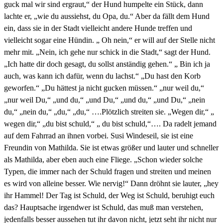
guck mal wir sind ergraut,“ der Hund humpelte ein Stück, dann
lachte er, „wie du aussiehst, du Opa, du.“ Aber da fällt dem Hund
ein, dass sie in der Stadt vielleicht andere Hunde treffen und
vielleicht sogar eine Hündin. „ Oh nein,“ er will auf der Stelle nicht
mehr mit. „Nein, ich gehe nur schick in die Stadt,“ sagt der Hund.
„Ich hatte dir doch gesagt, du sollst anständig gehen.“ „ Bin ich ja
auch, was kann ich dafür, wenn du lachst.“ „Du hast den Korb
geworfen.“ „Du hättest ja nicht gucken müssen.“ „nur weil du,“
„nur weil Du,“ „und du,“ „und Du,“ „und du,“ „und Du,“ „nein
du,“ „nein du,“ „du,“ „du,“ ….Plötzlich streiten sie. „Wegen dir,“ „
wegen dir,“ „du bist schuld,“ „ du bist schuld,“…. Da radelt jemand
auf dem Fahrrad an ihnen vorbei. Susi Windeseil, sie ist eine
Freundin von Mathilda. Sie ist etwas größer und lauter und schneller
als Mathilda, aber eben auch eine Fliege. „Schon wieder solche
Typen, die immer nach der Schuld fragen und streiten und meinen
es wird von alleine besser. Wie nervig!“ Dann dröhnt sie lauter, „hey
ihr Hammel! Der Tag ist Schuld, der Weg ist Schuld, beruhigt euch
das? Hauptsache irgendwer ist Schuld, das muß man verstehen,
jedenfalls besser aussehen tut ihr davon nicht, jetzt seht ihr nicht nur