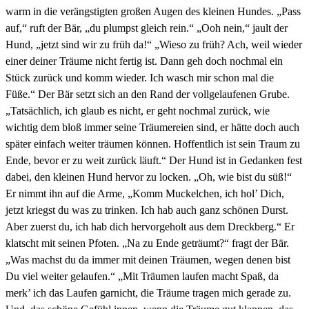
warm in die verängstigten großen Augen des kleinen Hundes. „Pass
auf,“ ruft der Bär, „du plumpst gleich rein.“ „Ooh nein,“ jault der
Hund, „jetzt sind wir zu früh da!“ „Wieso zu früh? Ach, weil wieder
einer deiner Träume nicht fertig ist. Dann geh doch nochmal ein
Stück zurück und komm wieder. Ich wasch mir schon mal die
Füße.“ Der Bär setzt sich an den Rand der vollgelaufenen Grube.
„Tatsächlich, ich glaub es nicht, er geht nochmal zurück, wie
wichtig dem bloß immer seine Träumereien sind, er hätte doch auch
später einfach weiter träumen können. Hoffentlich ist sein Traum zu
Ende, bevor er zu weit zurück läuft.“ Der Hund ist in Gedanken fest
dabei, den kleinen Hund hervor zu locken. „Oh, wie bist du süß!“
Er nimmt ihn auf die Arme, „Komm Muckelchen, ich hol’ Dich,
jetzt kriegst du was zu trinken. Ich hab auch ganz schönen Durst.
Aber zuerst du, ich hab dich hervorgeholt aus dem Dreckberg.“ Er
klatscht mit seinen Pfoten. „Na zu Ende geträumt?“ fragt der Bär.
„Was machst du da immer mit deinen Träumen, wegen denen bist
Du viel weiter gelaufen.“ „Mit Träumen laufen macht Spaß, da
merk’ ich das Laufen garnicht, die Träume tragen mich gerade zu.