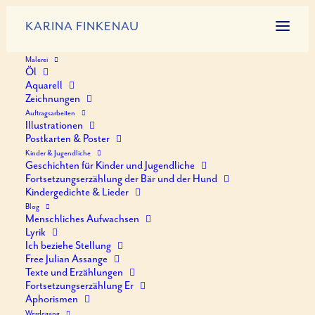
KARINA FINKENAU
Malerei
Öl
Aquarell
7 Er Aufbrechen
Zeichnungen
Auftragsarbeiten
Illustrationen
17. OKTOBER 2020
|
IN
FORTSETZUNGSERZÄHLUNGEN
|
BY
K. FINKENAU
Postkarten & Poster
Kinder & Jugendliche
Geschichten für Kinder und Jugendliche
Fortsetzungserzählung der Bär und der Hund
Kindergedichte & Lieder
Blog
Menschliches Aufwachsen
Lyrik
Ich beziehe Stellung
7 Er Aufbrechen
Free Julian Assange
Texte und Erzählungen
Fortsetzungserzählung Er
Aphorismen
BY
K. FINKENAU
•
17. OKTOBER 2020
•
38
Werdegang